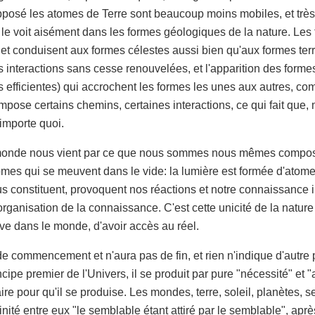
pposé les atomes de Terre sont beaucoup moins mobiles, et très
e voit aisément dans les formes géologiques de la nature. Les t
it et conduisent aux formes célestes aussi bien qu'aux formes t
 interactions sans cesse renouvelées, et l'apparition des forme
efficientes) qui accrochent les formes les unes aux autres, com
mpose certains chemins, certaines interactions, ce qui fait que, 
'importe quoi.
onde nous vient par ce que nous sommes nous mêmes composé
tomes qui se meuvent dans le vide: la lumière est formée d'atome
s constituent, provoquent nos réactions et notre connaissance 
organisation de la connaissance. C'est cette unicité de la natu
tive dans le monde, d'avoir accès au réel.
 commencement et n'aura pas de fin, et rien n'indique d'autre pa
ipe premier de l'Univers, il se produit par pure "nécessité" et 
re pour qu'il se produise. Les mondes, terre, soleil, planètes, s
finité entre eux "le semblable étant attiré par le semblable", ap