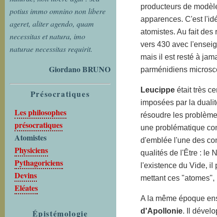
producteurs de modèle
potius immo omnino non libere
apparences. C'est l'i
ageret, aliter agendo, quam
atomistes. Au fait de
necessitas et natura, imo
vers 430 avec l'ense
naturae necessitas requirit.
mais il est resté à jam
Giordano BRUNO
parménidiens microsco
Leucippe
était très c
Présocratiques
imposées par la dualité
Les philosophes
résoudre les problèmes 
présocratiques
une problématique conva
Atomistes
d'emblée l'une des co
Physiciens
qualités de l'Être : le 
Pythagoriciens
l'existence du Vide, il
Devins
mettant ces "atomes", 
Eléates
A la même époque ense
d'Apollonie
. Il dével
Épistémologie