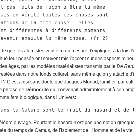
nt pas faits de façon à être la même

Mais en vérité toutes ces choses sont

ations de la même chose : elles

ent différentes à différents moments

devenir ensuite la même chose. (fr 2)
ide que les atomistes vont être en mesure d'expliquer à la fois l'i
pétué leur pensée ont souvent mis l'accent sur des aspects mine
des âges, par les modèles matérialistes transmis par le
De Rer
restées dans notre fonds culturel, sans même qu'on y attache d
el ? C'est ainsi sans doute que Jacques Monod, familier, par cult
ne phrase de
Démocrite
qui convenait admirablement à son propo
me être biologique, dans l'Univers:
dans la Nature sont le fruit du hasard et de 
lèbre ouvrage. Pourtant le hasard n'est pas une notion grecque,
ée du temps de Camus, de l'isolement de l'Homme et de la vie da