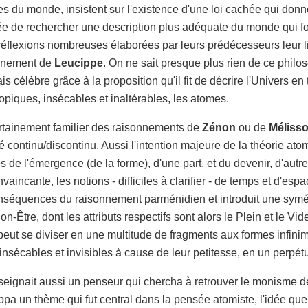
s du monde, insistent sur l'existence d'une loi cachée qui don
dée de rechercher une description plus adéquate du monde qui 
s réflexions nombreuses élaborées par leurs prédécesseurs leur
ignement de
Leucippe
. On ne sait presque plus rien de ce philo
ais célèbre grâce à la proposition qu'il fit de décrire l'Univers 
piques, insécables et inaltérables, les atomes.
ertainement familier des raisonnements de
Zénon
ou de
Méliss
 continu/discontinu. Aussi l'intention majeure de la théorie atom
de l'émergence (de la forme), d'une part, et du devenir, d'autre pa
incante, les notions - difficiles à clarifier - de temps et d'esp
nséquences du raisonnement parménidien et introduit une symétr
Non-Être, dont les attributs respectifs sont alors le Plein et le Vi
 peut se diviser en une multitude de fragments aux formes infinim
insécables et invisibles à cause de leur petitesse, en un perp
ignait aussi un penseur qui chercha à retrouver le monisme 
oppa un thème qui fut central dans la pensée atomiste, l'idée qu