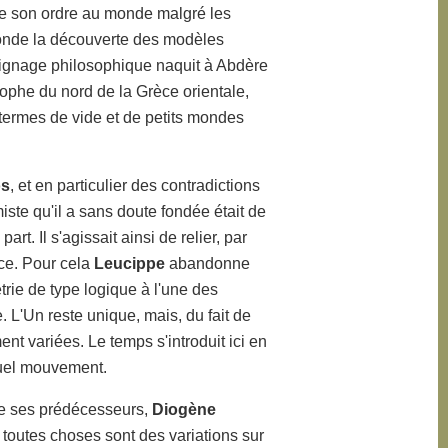
ne son ordre au monde malgré les
fonde la découverte des modèles
 lignage philosophique naquit à Abdère
sophe du nord de la Grèce orientale,
en termes de vide et de petits mondes
os
, et en particulier des contradictions
iste qu'il a sans doute fondée était de
rt. Il s'agissait ainsi de relier, par
ace. Pour cela
Leucippe
abandonne
ie de type logique à l'une des
de. L'Un reste unique, mais, du fait de
ent variées. Le temps s'introduit ici en
étuel mouvement.
de ses prédécesseurs,
Diogène
e toutes choses sont des variations sur