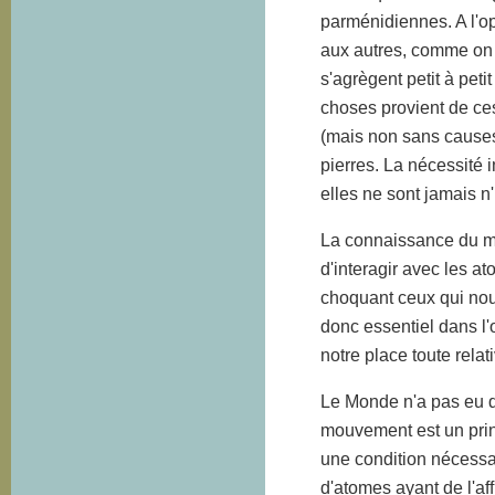
parménidiennes. A l'o
aux autres, comme on l
s'agrègent petit à pet
choses provient de ces
(mais non sans causes 
pierres. La nécessité i
elles ne sont jamais n
La connaissance du m
d'interagir avec les a
choquant ceux qui nou
donc essentiel dans l'
notre place toute rela
Le Monde n'a pas eu de
mouvement est un princ
une condition nécessai
d'atomes ayant de l'af