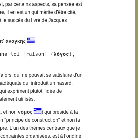
i, par certains aspects, sa pensée est
pe
, il en est un qui mérite d'être cité,
it le succès du livre de Jacques
ὑπ' ἀνάγκης
une loi [raison] (
λόγος
), 

lors, qui ne pouvait se satisfaire d'un
inadéquate qui introduit un hasard,
qui expriment plutôt l'idée de
lement utilisés.
ς
, et non
νόμος
) qui préside à la
un "principe de construction" et non la
opre. L'un des thèmes centraux que je
ontraintes organisées, est à l'origine