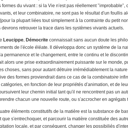
formes du vivant : si la Vie n'est pas réellement "improbable", c
ants, et leur combinatoire, ne sont pas le résultat d'un foullis alé
pour la plupart liées tout simplement à la contrainte du petit no
s devrons retrouver la trace dans les systèmes vivants actuels.
de
Leucippe
,
Démocrite
connaissait sans aucun doute les phil
ements de l'école éléate. Il développa donc un système de la natu
 la permanence et le changement, entre le continu et le discont
it alors une prise extraordinairement puissante sur le monde, pu
es choses, sans pour autant détruire irrémédiablement la nature i
ve des formes proviendrait dans ce cas de la
combinatoire
infi
atégories, en fonction de leur propriétés d'animation, et de leur
 poursuivent leur chemin initial tant qu'il ne rencontrent pas un a
prendre chacun une nouvelle route, ou s'accrocher en agrégats t
uatre éléments constitutifs de la matière est la substance de b
t que s'entrechoquer, et parcourir la matière constituée des aut
gitation locale, et par conséquent, changer les possibiliés d'int