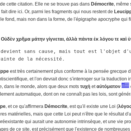
e de cette citation. Elle ne se trouve pas dans
Démocrite
, même s
 fait dire ici. Or, parmi les fragments qui nous restent de
Leucip
r le fond, mais non dans la forme, de l'épigraphe apocryphe qui f
Οὐδὲν χρῆμα μάτην γίγνεται, ἀλλὰ πάντα ἐκ λόγου τε καὶ 
 devient sans cause, mais tout est l'objet d'
rainte de la nécessité.
ippe
est très certainement plus conforme à la pensée grecque d'a
scientifique, et l'on devrait donc s'interroger sur la traduction 
e, dans le monde, alors que deux mots
τυχἠ
et
αὐτόματον
ement automatique, dont on ne connaît pas les lois, sont généra
ppe
, et ce qu'affirmera
Démocrite
, est qu'il existe une Loi (
λόγο
es matérielles, mais que cette Loi peut n'être que le résultat d'
préexistante qui aurait une autonomie intrinsèque, et une vie pr
es de ce site, est précisément que l'existence de nombreuses c