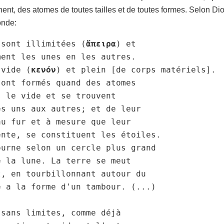
hent, des atomes de toutes tailles et de toutes formes. Selon D
onde:
 sont illimitées (
ἄπειρα
) et 

ent les unes en les autres. 

 vide (
κενόν
) et plein [de corps matériels]. 

ont formés quand des atomes 

 le vide et se trouvent 

s uns aux autres; et de leur 

u fur et à mesure que leur 

nte, se constituent les étoiles. 

urne selon un cercle plus grand 

 la lune. La terre se meut 

, en tourbillonnant autour du 

 a la forme d'un tambour. (...) 

sans limites, comme déjà 
