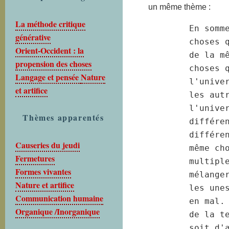
un même thème :
La méthode critique
En somme
générative
choses 
Orient-Occident : la
de la m
propension des choses
choses q
Langage et pensée
Nature
l'unive
et artifice
les aut
l'unive
Thèmes apparentés
différen
différe
Causeries du jeudi
même cho
Fermetures
multipl
Formes vivantes
mélange
Nature et artifice
les une
Communication humaine
en mal.
Organique /Inorganique
de la t
soit d'