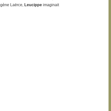
iogène Laërce,
Leucippe
imaginait