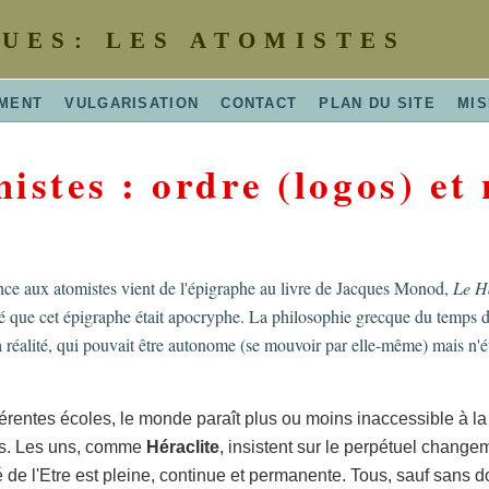
UES: LES ATOMISTES
MENT
VULGARISATION
CONTACT
PLAN DU SITE
MIS
istes : ordre (logos) et 
nce aux atomistes vient de l'épigraphe au livre de Jacques Monod,
Le Ha
é que cet épigraphe était apocryphe. La philosophie grecque du temps de
réalité, qui pouvait être autonome (se mouvoir par elle-même) mais n'éta
férentes écoles, le monde paraît plus ou moins inaccessible à la
ils. Les uns, comme
Héraclite
, insistent sur le perpétuel chang
té de l'Etre est pleine, continue et permanente. Tous, sauf sans 