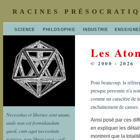
RACINES PRÉSOCRATIQ
SCIENCE
PHILOSOPHIE
INDUSTRIE
ENSEIGNE
Les Atom
© 2000 - 2026
Pour beaucoup, la référe
presque personne n'a not
comme un caractère de la 
enchaînement de causes.
Necessitas et libertas sont unum,
Ainsi posé par ces dif
unde non est formidandum
en expliquer les déta
quod, cum agat necessitate
montrent que la totali
naturae, non libere agat : sed