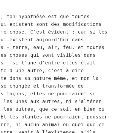
, mon hypothèse est que toutes

qui existent sont des modifications

ême chose. C'est évident ; car si les

ui existent aujourd'hui dans

rs - terre, eau, air, feu, et toutes

res choses qui sont visibles dans

rs - si l'une d'entre elles était 

te d'une autre, c'est-à-dire

nte dans sa nature même, et non la

se changée et transformée de

es façons, elles ne pourraient se

r les unes aux autres, ni s'altérer

s les autres, que ce soit en bien ou

 Et les plantes ne pourraient pousser

erre, ni aucun animal ou quoi que ce

autre, venir à l'existence, s'ils 
