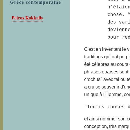
Grèce contemporaine
n'étaie
chose. 
Petros Kokkalis
des vari
devienn
pour re
C'est en inventant le v
traditions qui ont per
été célèbres au cours 
phrases éparses sont 
crochus" avec tel ou t
a cru se souvenir d'u
unique à l'Homme, com
"Toutes choses 
et ainsi nommer son cé
conception, très marqu