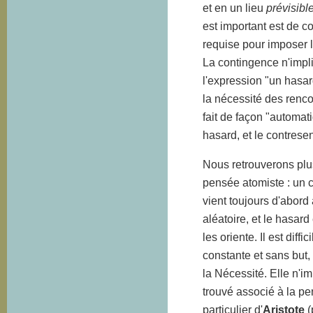
et en un lieu
prévisibl
est important est de 
requise pour imposer l
La contingence n'impli
l'expression "un hasa
la nécessité des rencon
fait de façon "automati
hasard, et le contres
Nous retrouverons plus
pensée atomiste : un 
vient toujours d'abord 
aléatoire, et le hasar
les oriente. Il est dif
constante et sans but, 
la Nécessité. Elle n'i
trouvé associé à la pe
particulier d'
Aristote
(