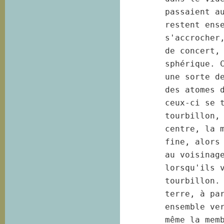
passaient au
restent ense
s'accrocher,
de concert, 
sphérique. C
une sorte d
des atomes d
ceux-ci se t
tourbillon, 
centre, la m
fine, alors 
au voisinage
lorsqu'ils v
tourbillon. 
terre, à par
ensemble ver
même la memb