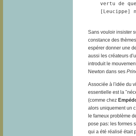
vertu de que
[Leucippe] n
Sans vouloir insister 
constance des thèmes 
espérer donner une de
aussi les créateurs d'u
introduit le mouvemen
Newton dans ses
Prin
Associée à l'idée du v
essentielle est la "né
(comme chez
Empédo
alors uniquement un c
le fameux problème de
pose pas: les formes so
qui a été réalisé étai