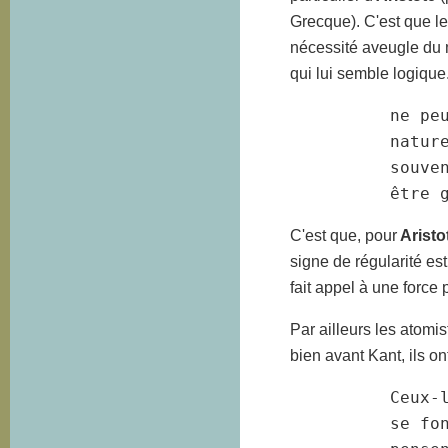
Grecque). C'est que le 
nécessité aveugle du 
qui lui semble logique
          ne peu
          nature
          souven
          être 
C'est que, pour
Aristo
signe de régularité est
fait appel à une force
Par ailleurs les atomis
bien avant Kant, ils 
          Ceux-l
          se fon