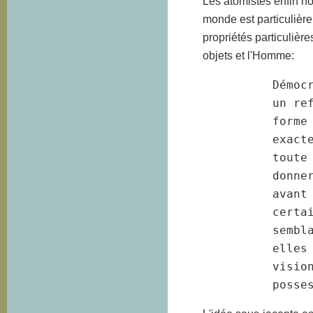
Les atomistes enfin n
monde est particulière
propriétés particulièr
objets et l'Homme:
          Démocr
          un ref
          forme 
          exacte
          toute 
          donne
          avant 
          certai
          sembla
          elles 
          vision
          posse