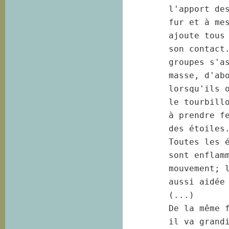
l'apport des
fur et à mes
ajoute tous 
son contact.
groupes s'as
masse, d'abo
lorsqu'ils o
le tourbillo
à prendre fe
des étoiles.
Toutes les é
sont enflamm
mouvement; l
aussi aidée 
(...) 

De la même f
il va grandi