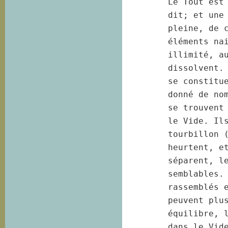
Le Tout est 
dit; et une 
pleine, de c
éléments nai
illimité, au
dissolvent. 
se constitue
donné de nom
se trouvent 
le Vide. Ils
tourbillon 
heurtent, et
séparent, le
semblables. 
rassemblés e
peuvent plus
équilibre, l
dans le Vide