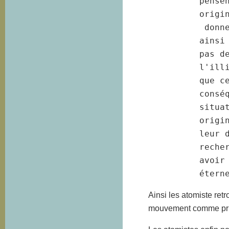
          pensen
          origin
           donne
          ainsi 
          pas de
          l'illi
          que ce
          conséq
          situat
          origin
          leur d
          recher
          avoir 
          étern
Ainsi les atomiste retr
mouvement comme pri