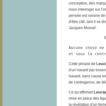
conception, très marqu
nous interroger sur l'o
pensée est voisine de c
d'être cité, tant il se
Jacques Monod:
Aucune chose ne
et sous la cont
Cette phrase de
Leuc
d'un hasard par essence
hasard, sans cause in
de contingence, de dér
Ce qu'affirmait
Leuci
mise en place des figur
la révélation d'un for