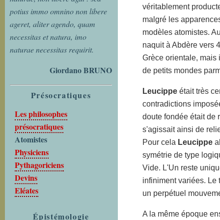
véritablement product
potius immo omnino non libere
malgré les apparences
ageret, aliter agendo, quam
modèles atomistes. Au
necessitas et natura, imo
naquit à Abdère vers 
naturae necessitas requirit.
Grèce orientale, mais i
Giordano BRUNO
de petits mondes parm
Leucippe
était très c
Présocratiques
contradictions imposées
Les philosophes
doute fondée était de r
présocratiques
s'agissait ainsi de rel
Atomistes
Pour cela
Leucippe
a
Physiciens
symétrie de type logiqu
Pythagoriciens
Vide. L'Un reste uniqu
Devins
infiniment variées. Le 
Eléates
un perpétuel mouveme
A la même époque ense
Épistémologie