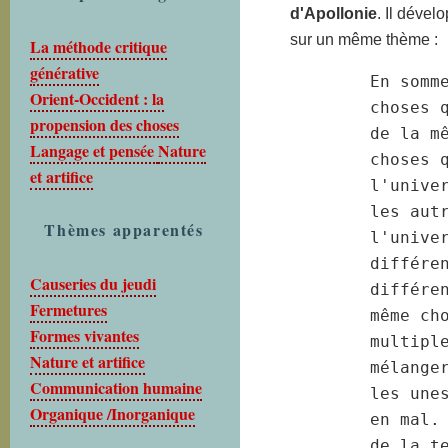
d'Apollonie
. Il dével
sur un même thème :
La méthode critique
générative
En somme
Orient-Occident : la
choses 
propension des choses
de la m
Langage et pensée
Nature
choses q
et artifice
l'unive
les aut
Thèmes apparentés
l'unive
différen
Causeries du jeudi
différe
Fermetures
même cho
Formes vivantes
multipl
Nature et artifice
mélange
Communication humaine
les une
Organique /Inorganique
en mal.
de la t