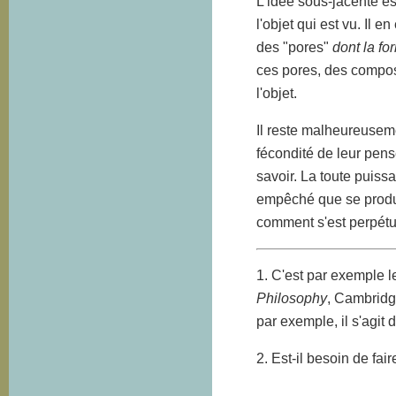
L'idée sous-jacente es
l'objet qui est vu. Il 
des "pores"
dont la fo
ces pores, des composa
l'objet.
Il reste malheureuseme
fécondité de leur pen
savoir. La toute puiss
empêché que se produi
comment s'est perpétué
1. C'est par exemple 
Philosophy
, Cambridg
par exemple, il s'agit 
2. Est-il besoin de fa