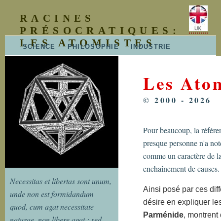
RACINES
PRÉSOCRATIQUES:
LES ATOMISTES
SCIENCE
PHILOSOPHIE
INDUSTRIE
ENSEIGNEMENT
VULGARISATION
CONTACT
PLAN DU SITE
MISE À JOUR
Les Atom
© 2000 - 2026
Pour beaucoup, la référe
presque personne n'a not
comme un caractère de la 
enchaînement de causes.
Necessitas et libertas sont unum,
Ainsi posé par ces dif
unde non est formidandum
désire en expliquer l
quod, cum agat necessitate
Parménide
, montrent 
naturae, non libere agat : sed