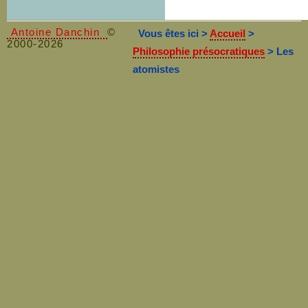
Antoine Danchin
©
Vous êtes ici >
Accueil
>
2000-2026
Philosophie présocratiques
> Les
atomistes