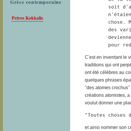
Grèce contemporaine
soit d'
n'étaie
Petros Kokkalis
chose. 
des vari
devienn
pour re
C'est en inventant le v
traditions qui ont per
ont été célèbres au co
quelques phrases épar
"des atomes crochus" a
créations atomistes, 
voulut donner une pla
"Toutes choses 
et ainsi nommer son cé