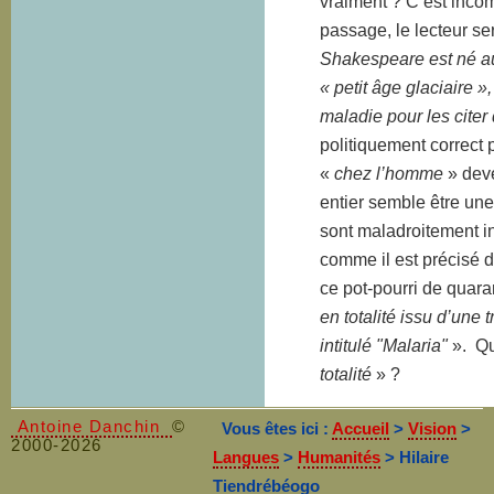
vraiment ? C’est inco
passage, le lecteur s
Shakespeare est né au
« petit âge glaciaire »
maladie pour les citer
politiquement correct p
«
chez l’homme
» deve
entier semble être une
sont maladroitement in
comme il est précisé d
ce pot-pourri de quara
en totalité issu d’une 
intitulé "Malaria"
». Qu
totalité
» ?
Antoine Danchin
©
Vous êtes ici :
Accueil
>
Vision
>
2000-2026
Langues
>
Humanités
> Hilaire
Tiendrébéogo