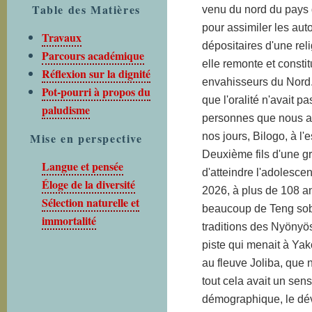
Table des Matières
venu du nord du pays
pour assimiler les aut
Travaux
dépositaires d'une rel
Parcours académique
elle remonte et const
Réflexion sur la dignité
envahisseurs du Nord.
Pot-pourri à propos du
que l'oralité n'avait p
paludisme
personnes que nous ap
Mise en perspective
nos jours, Bilogo, à l'
Deuxième fils d'une gr
Langue et pensée
d'atteindre l'adolescenc
Éloge de la diversité
2026, à plus de 108 an
Sélection naturelle et
beaucoup de Teng soba,
immortalité
traditions des Nyönyö
piste qui menait à Ya
au fleuve Joliba, que 
tout cela avait un se
démographique, le dé