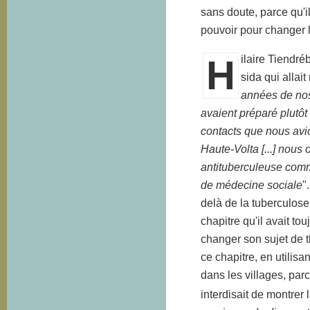
sans doute, parce qu'
pouvoir pour changer 
H
ilaire Tiendré
sida qui allait
années de nos
avaient préparé plutôt 
contacts que nous avio
Haute-Volta [...] nous o
antituberculeuse com
de médecine sociale
"
delà de la tuberculose
chapitre qu'il avait to
changer son sujet de t
ce chapitre, en utilisan
dans les villages, pa
interdisait de montrer l