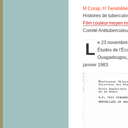
M Corap, H Tiendréb
Histoires de tubercul
Film couleur moyen m
Comité Antitubercule
L
e 23 novembre 
Études de l'Éc
Ouagadougou, m
janvier 1983.