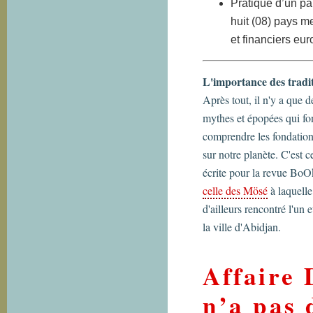
Pratique d’un par
huit (08) pays 
et financiers eu
L'importance des tradit
Après tout, il n'y a que
mythes et épopées qui fon
comprendre les fondations
sur notre planète. C'est c
écrite pour la revue BoOk
celle des Mösé
à laquelle
d'ailleurs rencontré l'un
la ville d'Abidjan.
Affaire 
n’a pas 