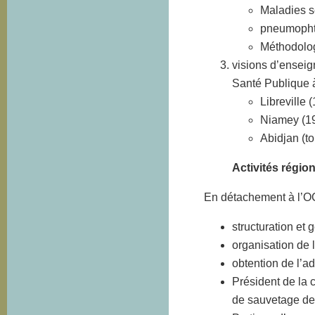
Maladies s
pneumophti
Méthodolog
visions d’enseig
Santé Publique 
Libreville 
Niamey (1
Abidjan (to
Activités région
En détachement à l’O
structuration et 
organisation de 
obtention de l
Président de la 
de sauvetage de 