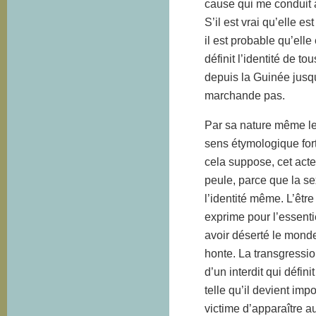
cause qui me conduit à
S’il est vrai qu’elle 
il est probable qu’elle
définit l’identité de 
depuis la Guinée jusqu’
marchande pas.
Par sa nature même le 
sens étymologique fort
cela suppose, cet acte
peule, parce que la sex
l’identité même. L’êtr
exprime pour l’essenti
avoir déserté le monde
honte. La transgressio
d’un interdit qui défin
telle qu’il devient imp
victime d’apparaître a