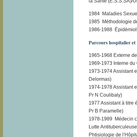
la Santé (E.S.S.SA)/
1984 Maladies Sexuel
1985 Méthodologie d
1986-1988 Épidémiolo
Parcours hospitalier et 
1965-1968 Externe de
1969-1973 Interne du 
1973-1974 Assistant e
Delormas)
1974-1978 Assistant e
Pr N Coulibaly)
1977 Assistant à titr
Pr B Paramelle)
1978-1989 Médecin ch
Lutte Antituberculeuse
Phtisiologie de l'Hô