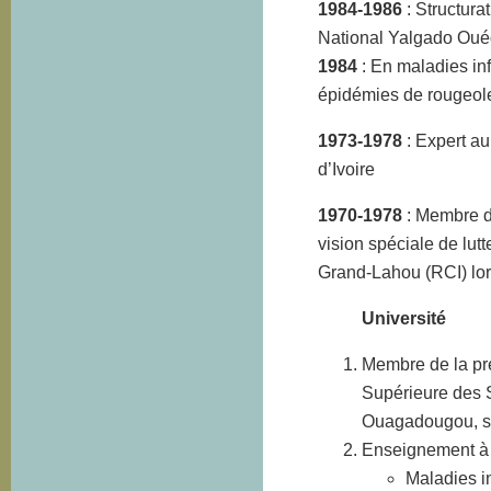
1984-1986
: Structura
National Yalgado Ou
1984
: En maladies inf
épidémies de rougeole
1973-1978
: Expert a
d’Ivoire
1970-1978
: Membre du
vision spéciale de lut
Grand-Lahou (RCI) lor
Université
Membre de la pr
Supérieure des S
Ouagadougou, so
Enseignement à l
Maladies i