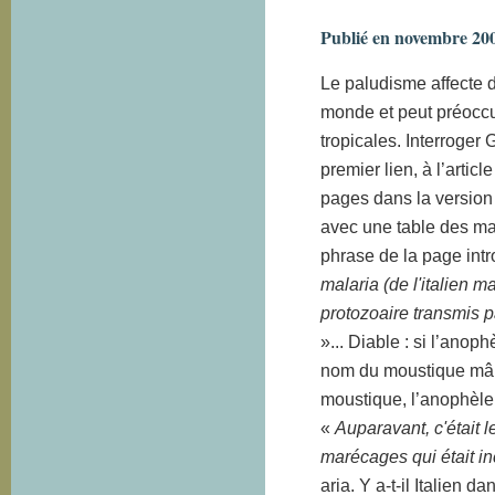
Publié en novembre 20
Le paludisme affecte 
monde et peut préoccup
tropicales. Interroger
premier lien, à l’artic
pages dans la versio
avec une table des mat
phrase de la page intr
malaria (de l'italien m
protozoaire transmis p
»... Diable : si l’anop
nom du moustique mâle ?
moustique, l’anophèle.
«
Auparavant, c'était 
marécages qui était in
aria. Y a-t-il Italien d