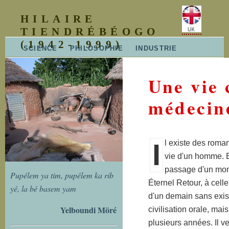
HILAIRE
TIENDRÉBÉOGO
(1942-1999)
SCIENCE
PHILOSOPHIE
INDUSTRIE
ENSEIGNEMENT
VULGARISATION
CONTACT
PLAN DU SITE
MISE À JOUR
Une vie 
médecin
I
l existe des roman
vie d'un homme. E
passage d'un monde
Pupélem ya tim, pupélem ka rib
Éternel Retour, à cell
yé, la bé basem yam
d'un demain sans exis
Yelboundi Möré
civilisation orale, mais
plusieurs années. Il ve