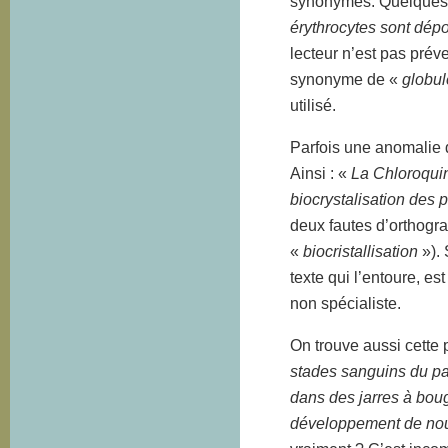
synonymes. Quelques p
érythrocytes sont dép
lecteur n’est pas pré
synonyme de «
globul
utilisé.
Parfois une anomalie
Ainsi : «
La Chloroquin
biocrystalisation des 
deux fautes d’orthograp
«
biocristallisation
»). 
texte qui l’entoure, e
non spécialiste.
On trouve aussi cette 
stades sanguins du par
dans des jarres à boug
développement de no