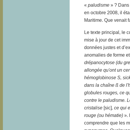
«
paludisme
» ? Dans 
en octobre 2008, il éta
Maritime. Que venait 
Le texte principal, le 
mise à jour de cet im
données justes et d’ex
anomalies de forme e
drépanocytose (du gre
allongée qu'ont un ce
hémoglobinose S, sick
dans la chaîne ß de l
globules rouges, ce q
contre le paludisme. 
cristalise
[sic]
, ce qui 
rouge (ou hématie)
». 
comprendre que les m