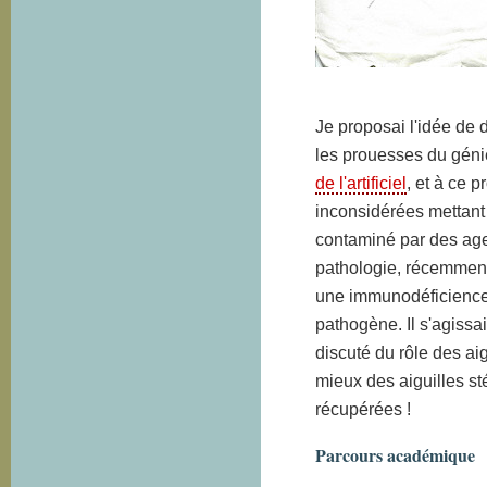
Je proposai l'idée de
les prouesses du géni
de l'artificiel
, et à ce 
inconsidérées mettant 
contaminé par des age
pathologie, récemmen
une immunodéficience
pathogène. Il s'agissa
discuté du rôle des aigu
mieux des aiguilles sté
récupérées !
Parcours académique