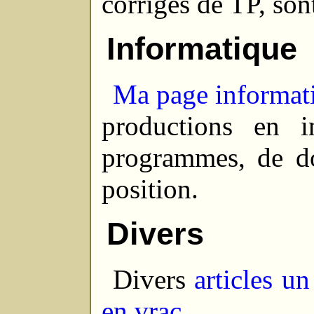
corrigés de TP, son
Informatique
Ma page informat
productions en in
programmes, de do
position.
Divers
Divers
articles u
en vrac
.